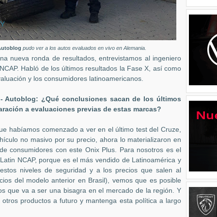
utoblog
pudo ver a los autos evaluados en vivo en Alemania.
una nueva ronda de resultados, entrevistamos al ingeniero
 NCAP. Habló de los últimos resultados la Fase X, así como
aluación y los consumidores latinoamericanos.
- Autoblog: ¿Qué conclusiones sacan de los últimos
aración a evaluaciones previas de estas marcas?
ue habíamos comenzado a ver en el último test del Cruze,
hículo no masivo por su precio, ahora lo materializaron en
de consumidores con este Onix Plus. Para nosotros es el
 Latin NCAP, porque es el más vendido de Latinoamérica y
estos niveles de seguridad y a los precios que salen al
os del modelo anterior en Brasil), vemos que es posible
s que va a ser una bisagra en el mercado de la región. Y
otros productos a futuro y mantenga esta política a largo