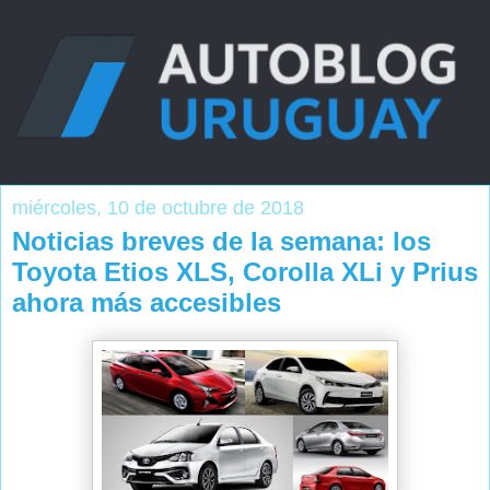
miércoles, 10 de octubre de 2018
Noticias breves de la semana: los
Toyota Etios XLS, Corolla XLi y Prius
ahora más accesibles