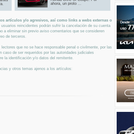
ahora, un proto ...
ra.
s artículos y/o agresivos, así como links a webs externas o
 usuarios reincidentes podrán sufrir la cancelación de su cuenta
ho a eliminar sin previo aviso comentarios que se consideren
eo de terceros.
lectores que no se hace responsable penal o civilmente, por las
n caso de ser requeridos por las autoridades judiciales
 la identificación y/o datos del remitente.
cias y otros temas ajenos a los artículos: