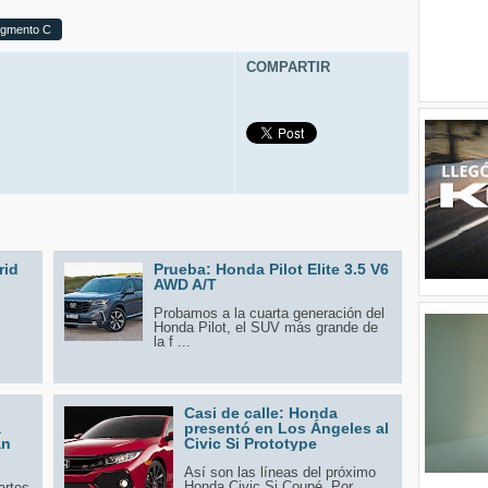
gmento C
COMPARTIR
rid
Prueba: Honda Pilot Elite 3.5 V6
AWD A/T
Probamos a la cuarta generación del
Honda Pilot, el SUV más grande de
la f ...
Casi de calle: Honda
a
presentó en Los Ángeles al
an
Civic Si Prototype
Así son las líneas del próximo
Honda Civic Si Coupé. Por
artes