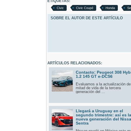
ETIQUETAS:
Civic
Civic Coupé
Honda
Se
SOBRE EL AUTOR DE ESTE ARTÍCULO
ARTÍCULOS RELACIONADOS:
Contacto: Peugeot 308 Hyb
1.2 145 GT e-DCS6
Evaluamos a la actualización de
mitad de vida de la tercera
generación del ...
Llegará a Uruguay en el
segundo trimestre: así es l
nueva generación del Niss
Sentra
Nissan reveló en México este m