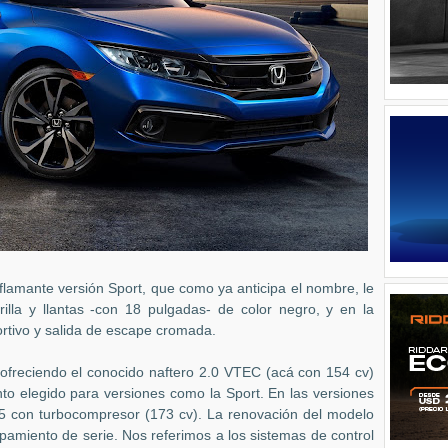
lamante versión Sport, que como ya anticipa el nombre, le
rilla y llantas -con 18 pulgadas- de color negro, y en la
rtivo y salida de escape cromada.
 ofreciendo el conocido naftero 2.0 VTEC (acá con 154 cv)
to elegido para versiones como la Sport. En las versiones
.5 con turbocompresor (173 cv). La renovación del modelo
amiento de serie. Nos referimos a los sistemas de control