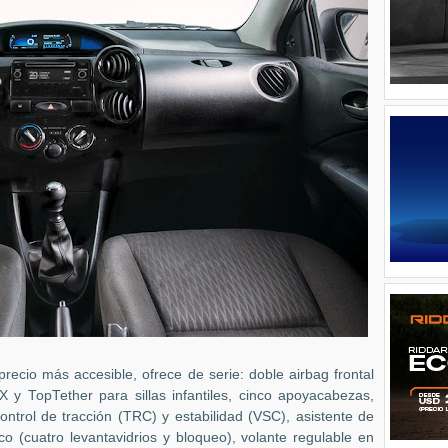
recio más accesible, ofrece de serie: doble airbag frontal
 y TopTether para sillas infantiles, cinco apoyacabezas,
control de tracción (TRC) y estabilidad (VSC), asistente de
o (cuatro levantavidrios y bloqueo), volante regulable en