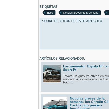
ETIQUETAS:
Etios
Noticias breves de la semana
SOBRE EL AUTOR DE ESTE ARTÍCULO
ARTÍCULOS RELACIONADOS:
Lanzamiento: Toyota Hilux
Sport IV
Toyota Uruguay ya ofrece en nu
mercado a la cuarta edición Ga
Raci ...
Noticias breves de la
semana: los Citroën C4
Cactus con precios
bonificados