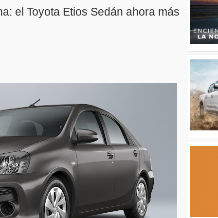
na: el Toyota Etios Sedán ahora más