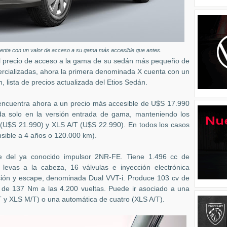
cuenta con un valor de acceso a su gama más accesible que antes.
el precio de acceso a la gama de su sedán más pequeño de
mercializadas, ahora la primera denominada X cuenta con un
, lista de precios actualizada del Etios Sedán.
 encuentra ahora a un precio más accesible de U$S 17.990
da solo en la versión entrada de gama, manteniendo los
 (U$S 21.990) y XLS A/T (U$S 22.990). En todos los casos
nsible a 4 años o 120.000 km).
 del ya conocido impulsor 2NR-FE. Tiene 1.496 cc de
de levas a la cabeza, 16 válvulas e inyección electrónica
misión y escape, denominada Dual VVT-i. Produce 103 cv de
 de 137 Nm a las 4.200 vueltas. Puede ir asociado a una
T y XLS M/T) o una automática de cuatro (XLS A/T).