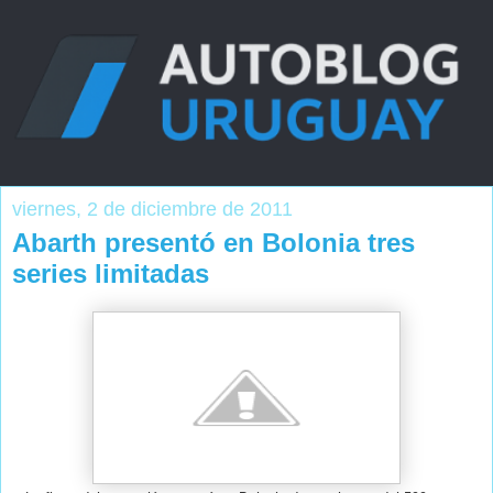
viernes, 2 de diciembre de 2011
Abarth presentó en Bolonia tres
series limitadas