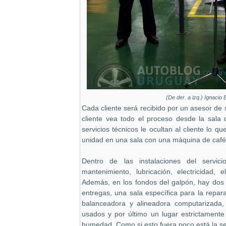
(De der. a izq.) Ignacio 
Cada cliente será recibido por un asesor de s
cliente vea todo el proceso desde la sal
servicios técnicos le ocultan al cliente lo q
unidad en una sala con una máquina de caf
Dentro de las instalaciones del servici
mantenimiento, lubricación, electricidad,
Además, en los fondos del galpón, hay dos 
entregas, una sala específica para la repa
balanceadora y alineadora computarizada,
usados y por último un lugar estrictament
humedad. Como si esto fuera poco está la s