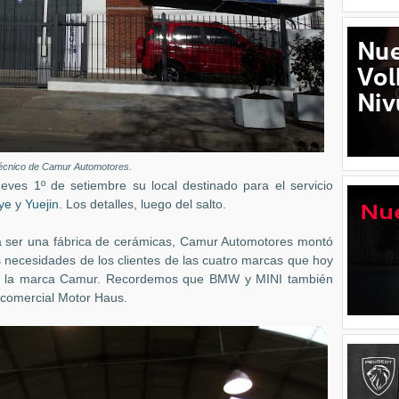
 técnico de Camur Automotores.
ves 1º de setiembre su local destinado para el servicio
ye
y
Yuejin
. Los detalles, luego del salto.
a ser una fábrica de cerámicas, Camur Automotores montó
as necesidades de los clientes de las cuatro marcas que hoy
ajo la marca Camur. Recordemos que BMW y MINI también
 comercial Motor Haus.