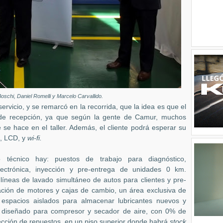
Boschi, Daniel Romelli y Marcelo Carvallido.
ervicio, y se remarcó en la recorrida, que la idea es que el
a de recepción, ya que según la gente de Camur, muchos
ue se hace en el taller. Además, el cliente podrá esperar su
é, LCD, y
wi-fi.
o técnico hay: puestos de trabajo para diagnóstico,
 electrónica, inyección y pre-entrega de unidades 0 km.
líneas de lavado simultáneo de autos para clientes y pre-
ración de motores y cajas de cambio, un área exclusiva de
 espacios aislados para almacenar lubricantes nuevos y
e diseñado para compresor y secador de aire, con 0% de
ección de repuestos, en un piso superior donde habrá
stock