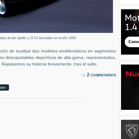
adas de las Spider y GTV, lanzadas en el año 1993.
ación de sustituir dos modelos emblemáticos en segmentos
 los descapotables deportivos de alta gama, representados,
. Repasamos su historia brevemente, tras el salto.
2 comentarios
ider