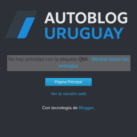
No hay entradas con la etiqueta
Q60
.
Mostrar todas las
entradas
Página Principal
Ver la versión web
Con tecnología de
Blogger
.