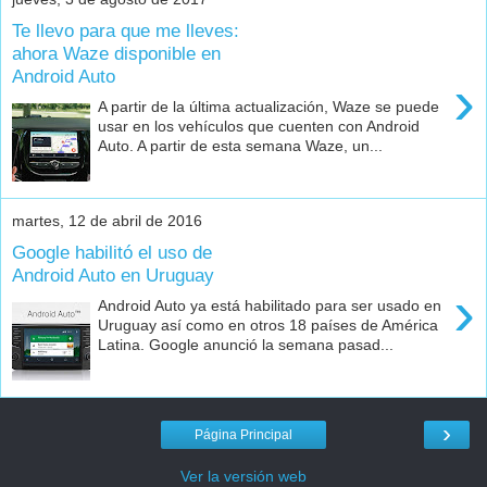
Te llevo para que me lleves:
ahora Waze disponible en
Android Auto
›
A partir de la última actualización, Waze se puede
usar en los vehículos que cuenten con Android
Auto. A partir de esta semana Waze, un...
martes, 12 de abril de 2016
Google habilitó el uso de
Android Auto en Uruguay
›
Android Auto ya está habilitado para ser usado en
Uruguay así como en otros 18 países de América
Latina. Google anunció la semana pasad...
›
Página Principal
Ver la versión web