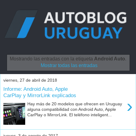
Mostrando las entradas con la etiqueta
Android Auto
.
Mostrar todas las entradas
viernes, 27 de abril de 2018
Informe: Android Auto, Apple
CarPlay y MirrorLink explicados
›
Hay más de 20 modelos que ofrecen en Uruguay
alguna compatibilidad con Android Auto, Apple
CarPlay o MirrorLink. El teléfono inteligent...
jueves, 3 de agosto de 2017