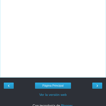
‹
›
Página Principal
Ver la versión web
Con tecnología de
Blogger
.