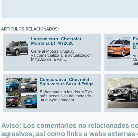
ARTÍCULOS RELACIONADOS:
Lanzamiento: Chevrolet
Es
Montana LT MY2026
ge
Mu
General Motors Uruguay
ya comercializa a la actualización
Vo
MY2026 de la var ...
Mu
uti
Comparativa: Chevrolet
Spin versus Suzuki Ertiga
Enfrentamos a los dos MPVs
más accesibles del mercado
uruguayo: compara ...
Aviso: Los comentarios no relacionados con
agresivos, así como links a webs externas 