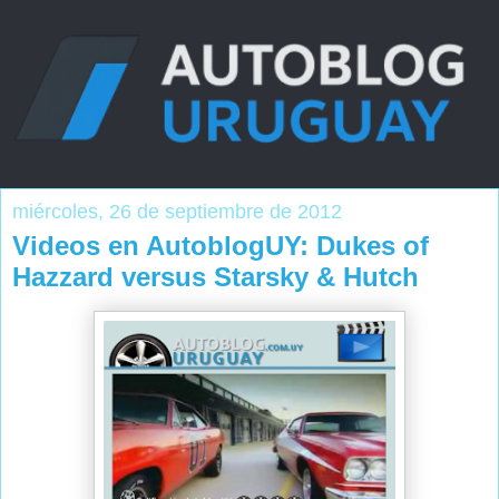
miércoles, 26 de septiembre de 2012
Videos en AutoblogUY: Dukes of
Hazzard versus Starsky & Hutch