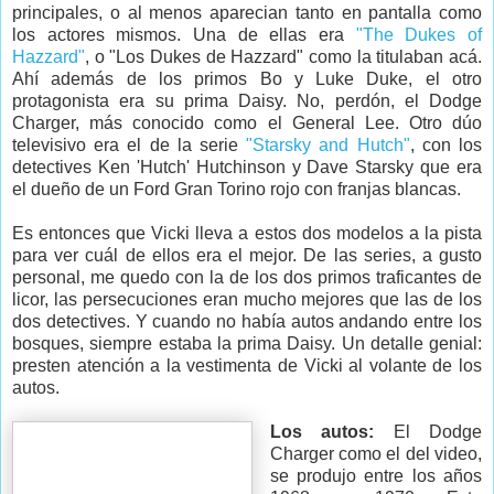
principales, o al menos aparecian tanto en pantalla como
los actores mismos. Una de ellas era
"The Dukes of
Hazzard"
, o "Los Dukes de Hazzard" como la titulaban acá.
Ahí además de los primos Bo y Luke Duke, el otro
protagonista era su prima Daisy. No, perdón, el Dodge
Charger, más conocido como el General Lee. Otro dúo
televisivo era el de la serie
"Starsky and Hutch"
, con los
detectives Ken 'Hutch' Hutchinson y Dave Starsky que era
el dueño de un Ford Gran Torino rojo con franjas blancas.
Es entonces que Vicki lleva a estos dos modelos a la pista
para ver cuál de ellos era el mejor. De las series, a gusto
personal, me quedo con la de los dos primos traficantes de
licor, las persecuciones eran mucho mejores que las de los
dos detectives. Y cuando no había autos andando entre los
bosques, siempre estaba la prima Daisy. Un detalle genial:
presten atención a la vestimenta de Vicki al volante de los
autos.
Los autos:
El Dodge
Charger como el del video,
se produjo entre los años