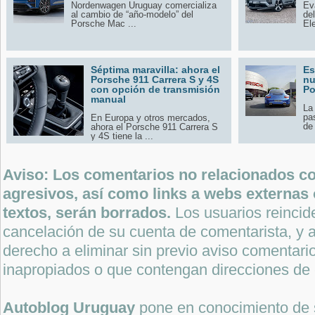
Nordenwagen Uruguay comercializa
Ev
al cambio de “año-modelo” del
de
Porsche Mac ...
Ele
Séptima maravilla: ahora el
Es
Porsche 911 Carrera S y 4S
nu
con opción de transmisión
Po
manual
La
pa
En Europa y otros mercados,
de 
ahora el Porsche 911 Carrera S
y 4S tiene la ...
Aviso: Los comentarios no relacionados con
agresivos, así como links a webs externas 
textos, serán borrados.
Los usuarios reincide
cancelación de su cuenta de comentarista, y a
derecho a eliminar sin previo aviso comentari
inapropiados o que contengan direcciones de 
Autoblog Uruguay
pone en conocimiento de 