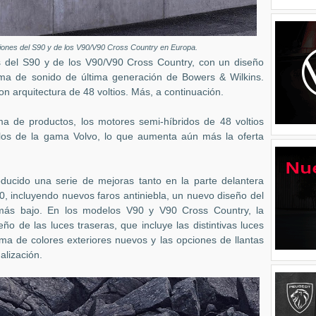
ones del S90 y de los V90/V90 Cross Country en Europa.
 del S90 y de los V90/V90 Cross Country, con un diseño
ma de sonido de última generación de Bowers & Wilkins.
 arquitectura de 48 voltios. Más, a continuación.
a de productos, los motores semi-híbridos de 48 voltios
los de la gama Volvo, lo que aumenta aún más la oferta
roducido una serie de mejoras tanto en la parte delantera
, incluyendo nuevos faros antiniebla, un nuevo diseño del
 más bajo. En los modelos V90 y V90 Cross Country, la
ño de las luces traseras, que incluye las distintivas luces
a de colores exteriores nuevos y las opciones de llantas
alización.