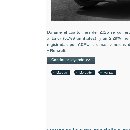
Durante el cuarto mes del 2025 se comerc
anterior (
5.766
unidades
), y un
2,29
%
meno
registradas por
ACAU
, las más vendidas 
y
Renault
.
Continuar leyendo >>
Marcas
Mercado
Ventas