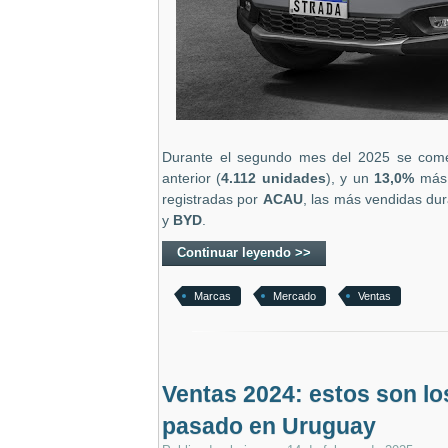
Durante el segundo mes del 2025 se come
anterior (
4.112 unidades
), y un
13,0
%
más 
registradas por
ACAU
, las más vendidas dur
y
BYD
.
Continuar leyendo >>
Marcas
Mercado
Ventas
Ventas 2024: estos son lo
pasado en Uruguay