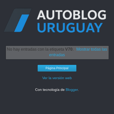
No hay entradas con la etiqueta
V70
.
Mostrar todas las
entradas
Página Principal
Ver la versión web
Con tecnología de
Blogger
.