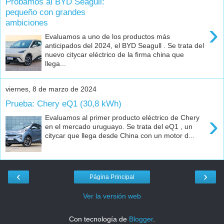
Probamos al BYD Seagull:
pequeño con grandes
ambiciones
›
Evaluamos a uno de los productos más
anticipados del 2024, el BYD Seagull . Se trata del
nuevo citycar eléctrico de la firma china que
llega...
viernes, 8 de marzo de 2024
Prueba: Chery eQ1 (30,8 kWh)
›
Evaluamos al primer producto eléctrico de Chery
en el mercado uruguayo. Se trata del eQ1 , un
citycar que llega desde China con un motor d...
‹
›
Página Principal
Ver la versión web
Con tecnología de
Blogger
.