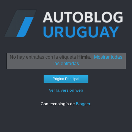
No hay entradas con la etiqueta
Himla
.
Mostrar todas
las entradas
Página Principal
Ver la versión web
Con tecnología de
Blogger
.