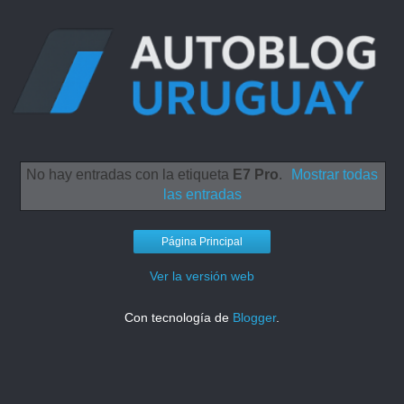
No hay entradas con la etiqueta
E7 Pro
.
Mostrar todas
las entradas
Página Principal
Ver la versión web
Con tecnología de
Blogger
.