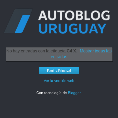
No hay entradas con la etiqueta
C4 X
.
Mostrar todas las
entradas
Página Principal
Ver la versión web
Con tecnología de
Blogger
.