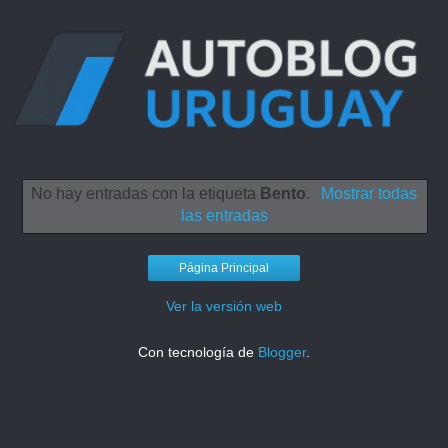
No hay entradas con la etiqueta
Bento
.
Mostrar todas
las entradas
Página Principal
Ver la versión web
Con tecnología de
Blogger
.